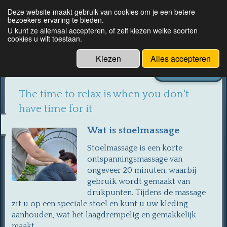
Deze website maakt gebruik van cookies om je een betere
bezoekers-ervaring te bieden.
De relaxte luiaard
U kunt ze allemaal accepteren, of zelf kiezen welke soorten
cookies u wilt toestaan.
Kiezen
Alles accepteren
Ga naar...
The time to relax is when you don't
have time for it
Wat is stoelmassage
Stoelmassage is een korte
ontspanningsmassage van
ongeveer 20 minuten, waarbij
gebruik wordt gemaakt van
drukpunten. Tijdens de massage
zit u op een speciale stoel en kunt u uw kleding
aanhouden, wat het laagdrempelig en gemakkelijk
maakt.